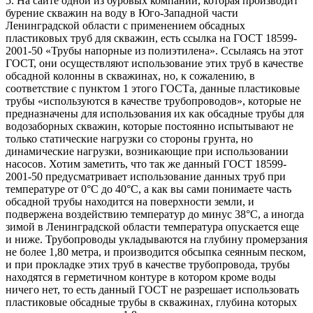
5. На сайте одной из буровых компаний, которая производит
бурение скважин на воду в Юго-Западной части
Ленинградской области с применением обсадных
пластиковых труб для скважин, есть ссылка на ГОСТ 18599-
2001-50 «Трубы напорные из полиэтилена». Ссылаясь на этот
ГОСТ, они осуществляют использование этих труб в качестве
обсадной колонны в скважинах, но, к сожалению, в
соответствие с пунктом 1 этого ГОСТа, данные пластиковые
трубы «используются в качестве трубопроводов», которые не
предназначены для использования их как обсадные трубы для
водозаборных скважин, которые постоянно испытывают не
только статические нагрузки со стороны грунта, но
динамические нагрузки, возникающие при использовании
насосов. Хотим заметить, что так же данный ГОСТ 18599-
2001-50 предусматривает использование данных труб при
температуре от 0°C до 40°C, а как вы сами понимаете часть
обсадной трубы находится на поверхности земли, и
подвержена воздействию температур до минус 38°C, а иногда
зимой в Ленинградской области температура опускается еще
и ниже. Трубопроводы укладываются на глубину промерзания
не более 1,80 метра, и производится обсыпка сеянным песком,
и при прокладке этих труб в качестве трубопровода, трубы
находятся в герметичном контуре в котором кроме воды
ничего нет, то есть данный ГОСТ не разрешает использовать
пластиковые обсадные трубы в скважинах, глубина которых