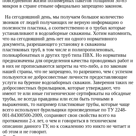
повседневной жизни полимерных пакетов толщиной 30-65
микрон в стране отныне официально запрещено законом.
На сегодняшний день, мы получаем большое количество
звонков от людей получающих не верную информацию о
полезности пластика, а соответственно и о трубах которые
устанавливают в водозаборные скважины. Хотим напомнить,
что на сегодняшний день нет ни одного нормативного
документа, разрешающего установку в скважины
пластиковых труб, в том числе и полипропиленовых,
поликарбонатных и других труб типа ПВХ. Но нормативы
предназначены для определения качества проводимых работ и
в них не прописываются запреты на что-либо, а по законам
нашей страны, что не запрещено, то разрешено, чем с успехом
пользуются не добросовестные личности предоставляющие
услуги на бурение водозаборных скважин. Заверения таких не
добросовестных бурильщиков, которые утверждают, что
имеют те или иные гигиенические сертификаты на обсадные
трубы, не всегда правдивы или если быть точными в
выражениях, то например пластиковые трубы, которые чаще
всего используют бурильщики произведенные по ТУ 2248-
001-84300500-2009, сохраняют свои свойства всего на
протяжении 2-х лет, о чем и говориться в техническом
описании данного ТУ, но к сожалению это никто не читает и
об этом и не говорит.