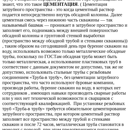
знают, что это такое
ЦЕМЕНТАЦИЯ
. ( Цементация
затрубного пространства - это когда цементный раствор
подается непосредственно внутрь обсадной колонны. Далее
цементная смесь через нижнюю часть скважины — так
называемый башмак — проникает в затрубное пространство и
заполняет его, поднимаясь между внешней поверхностью
обсадной колонны и грунтовой стенкой выработки
(пространство между обсадной трубой и стенками скважины))
, таким образом на сегодняшний день при бурение скважин на
воду, использовать возможно только металлические обсадные
трубы, поскольку по ГОСТам обсадная труба может быть
только металлическая, а использование пластиковых труб в
соответствие с данным документом не допустимо, так же не
допустимо, использовать стальные трубы с резьбовым
соединением «Труба-в трубу», без цементации затрубного
пространства, что часто используют буровые компании,
производя работы, бурение скважин на воду, в которых нет
сотрудников , имеющих навыки производить сварные работы
или у них нет технической возможности и сварщиков с
соответствующей квалификацией. При установке резьбовых
труб «Труба-в трубу» требуется обязательное цементирование
затрубного пространства, при котором цементный раствор
заполняет все пространство между трубой и стенками
скважин и после 72 часов, металлическая труба становится в
монолит с породой, при этом предотвращается попадание