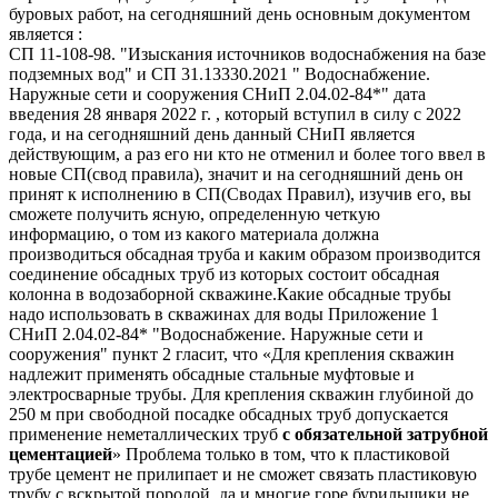
буровых работ, на сегодняшний день основным документом
является :
СП 11-108-98. "Изыскания источников водоснабжения на базе
подземных вод" и СП 31.13330.2021 " Водоснабжение.
Наружные сети и сооружения СНиП 2.04.02-84*" дата
введения 28 января 2022 г. , который вступил в силу с 2022
года, и на сегодняшний день данный СНиП является
действующим, а раз его ни кто не отменил и более того ввел в
новые СП(свод правила), значит и на сегодняшний день он
принят к исполнению в СП(Сводах Правил), изучив его, вы
сможете получить ясную, определенную четкую
информацию, о том из какого материала должна
производиться обсадная труба и каким образом производится
соединение обсадных труб из которых состоит обсадная
колонна в водозаборной скважине.Какие обсадные трубы
надо использовать в скважинах для воды Приложение 1
СНиП 2.04.02-84* "Водоснабжение. Наружные сети и
сооружения" пункт 2 гласит, что «Для крепления скважин
надлежит применять обсадные стальные муфтовые и
электросварные трубы. Для крепления скважин глубиной до
250 м при свободной посадке обсадных труб допускается
применение неметаллических труб
с обязательной затрубной
цементацией
» Проблема только в том, что к пластиковой
трубе цемент не прилипает и не сможет связать пластиковую
трубу с вскрытой породой, да и многие горе бурильщики не