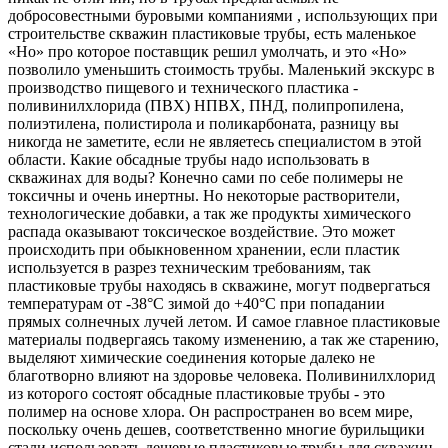
добросовестными буровыми компаниями , использующих при
строительстве скважин пластиковые трубы, есть маленькое
«Но» про которое поставщик решил умолчать, и это «Но»
позволило уменьшить стоимость трубы. Маленький экскурс в
производство пищевого и технического пластика -
поливинилхлорида (ПВХ) НПВХ, ПНД, полипропилена,
полиэтилена, полистирола и поликарбоната, разницу вы
никогда не заметите, если не являетесь специалистом в этой
области. Какие обсадные трубы надо использовать в
скважинах для воды? Конечно сами по себе полимеры не
токсичны и очень инертны. Но некоторые растворители,
технологические добавки, а так же продукты химического
распада оказывают токсическое воздействие. Это может
происходить при обыкновенном хранении, если пластик
используется в разрез техническим требованиям, так
пластиковые трубы находясь в скважине, могут подвергаться
температурам от -38°C зимой до +40°C при попадании
прямых солнечных лучей летом. И самое главное пластиковые
материалы подвергаясь такому изменению, а так же старению,
выделяют химические соединения которые далеко не
благотворно влияют на здоровье человека. Поливинилхлорид
из которого состоят обсадные пластиковые трубы - это
полимер на основе хлора. Он распространен во всем мире,
поскольку очень дешев, соответственно многие бурильщики
стали использовать дешевые пластиковые трубы для скважин.