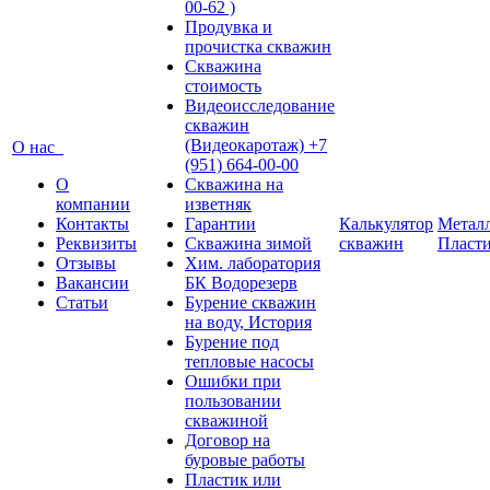
00-62 )
Продувка и
прочистка скважин
Скважина
стоимость
Видеоисследование
скважин
(Видеокаротаж) +7
О нас
(951) 664-00-00
О
Скважина на
компании
изветняк
Контакты
Гарантии
Калькулятор
Металл
Реквизиты
Скважина зимой
скважин
Пласт
Отзывы
Хим. лаборатория
Вакансии
БК Водорезерв
Статьи
Бурение скважин
на воду, История
Бурение под
тепловые насосы
Ошибки при
пользовании
скважиной
Договор на
буровые работы
Пластик или