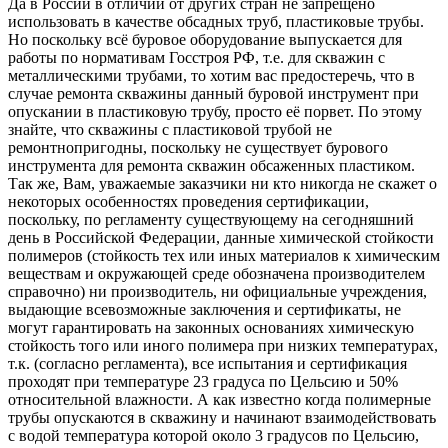
Да в России в отличии от других стран не запрещено
использовать в качестве обсадных труб, пластиковые трубы.
Но поскольку всё буровое оборудование выпускается для
работы по нормативам Госстроя РФ, т.е. для скважин с
металлическими трубами, то хотим вас предостеречь, что в
случае ремонта скважины данный буровой инструмент при
опускании в пластиковую трубу, просто её порвет. По этому
знайте, что скважины с пластиковой трубой не
ремонтнопригодны, поскольку не существует бурового
инструмента для ремонта скважин обсаженных пластиком.
Так же, Вам, уважаемые заказчики ни кто никогда не скажет о
некоторых особенностях проведения сертификации,
поскольку, по регламенту существующему на сегодняшний
день в Российской Федерации, данные химической стойкости
полимеров (стойкость тех или иных материалов к химическим
веществам и окружающей среде обозначена производителем
справочно) ни производитель, ни официальные учреждения,
выдающие всевозможные заключения и сертификаты, не
могут гарантировать на законных основаниях химическую
стойкость того или иного полимера при низких температурах,
т.к. (согласно регламента), все испытания и сертификация
проходят при температуре 23 градуса по Цельсию и 50%
относительной влажности. А как известно когда полимерные
трубы опускаются в скважину и начинают взаимодействовать
с водой температура которой около 3 градусов по Цельсию,