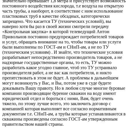
значительно превышает 1,8 метра и присутствует возможность
постоянного воздействия кислорода, т.е воздуха на открытую
часть трубы, а наоборот, в соответствие с ним использование
пластиковых труб в качестве обсадных, категорически
запрещено. Что касается ТУ (технических условий), вы
наверно хотя бы раз в своей жизни смотрели передачу
«Контрольная закупка» в которой телеведущий Антон
Привольнов постоянно предупреждает потребителей товаров
и услуг, обращать внимание на то, чтобы товары или услуги
были выполнены по ГОСТ-ам и СНиП-ам, а не по ТУ
(техническим условиям) . И знайте, что технические условия
разрабатывает непосредственно производитель товаров, а не
надзорные государственные органы, то есть, ТУ можно
разработать какое угодно главное, чтоб это ТУ устраивало
производителя работ, а не вас как потребителя, и никто
препятствовать в этом не будет. А проблемы в дальнейшем
могут возникнуть у Вас, и Вы, потом уже в суде будите
доказывать Вашу правоту. Но в любом случае многие буровые
компании производящие бурение скважин на воду имеют
юридический отдел и бороться с ними, Вам, будет очень
тяжело, по этому лучше всего, это заключить договор с
компанией которая выполняет все согласно нормативным
документам т.е. СНиП-ам, а трубы которые устанавливаются в
скважины произведены согласно ГОСТ-ам утвержденным
правительством нашей страны.