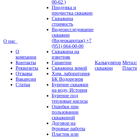
00-62 )
Продувка и
прочистка скважин
Скважина
стоимость
Видеоисследование
скважин
(Видеокаротаж) +7
О нас
(951) 664-00-00
О
Скважина на
компании
изветняк
Контакты
Гарантии
Калькулятор
Металл
Реквизиты
Скважина зимой
скважин
Пласт
Отзывы
Хим. лаборатория
Вакансии
БК Водорезерв
Статьи
Бурение скважин
на воду, История
Бурение под
тепловые насосы
Ошибки при
пользовании
скважиной
Договор на
буровые работы
Пластик или