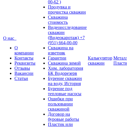
00-62 )
Продувка и
прочистка скважин
Скважина
стоимость
Видеоисследование
скважин
(Видеокаротаж) +7
О нас
(951) 664-00-00
О
Скважина на
компании
изветняк
Контакты
Гарантии
Калькулятор
Металл
Реквизиты
Скважина зимой
скважин
Пласт
Отзывы
Хим. лаборатория
Вакансии
БК Водорезерв
Статьи
Бурение скважин
на воду, История
Бурение под
тепловые насосы
Ошибки при
пользовании
скважиной
Договор на
буровые работы
Пластик или