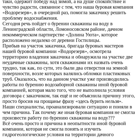
таки, одержит победу над зимой, а на душе спокойствие и
чувство радости, связанное с тем, что наша буровая компания
«Водорезерв», в очередной раз, помогла заказчику решить
проблему водоснабжения.
Сегодня речь пойдет о бурении скважины на воду в
Ленинградской области, Ломоносовском районе, дачном
некоммерческом партнерстве «Долина Уюта», которое
расположено недалеко от деревни Гостилицы.
Прибыв на участок заказчика, бригада буровых мастеров
нашей буровой компании «Водорезерв», осмотрела
территорию владения заказчика и обнаружила на участке две
неудачные скважины, хотя скважинами их назвать очень
трудно, так как, по сути, это были два отверстия на земной
поверхности, возле которых валялись обломки пластиковых
труб. Оказалось, что на данном участке уже производились
работы по бурению водозаборной скважины иной буровой
компанией, которая мало того, что не выполнила условия
договора с заказчиком, так ещё и не объяснила причину этого,
просто бросив на прощанье фразу «здесь бурить нельзя».
Наши специалисты, проанализировали ситуацию и поняли в
чем причина. Так почему же иная буровая компания не смогла
произвести работу по бурению скважины на воду???
Всё очень просто и причина в неопытности иной буровой
компании, которая не смогла понять и изучить
гидрогеологические условия на территории дачного