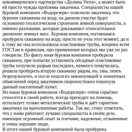
некоммерческого партнерства «Долина Уюта», а может быть
ей просто чужды проблемы заказчика. Специалисты нашей
буровой компании «Водорезерв» пояснили заказчику, что
бурение скважины на воду, на данном участке будет
осложнено геологическим строением земной поверхности, а
именно разломами, которые доказывают относительное
движение земных масс. Буровая компания, пытавшаяся
пробурить скважину на воду, просто не учла этот момент, да и
к тому же она использовала пластиковые трубы, вопреки всем
ГОСТам и правилам, про применение которых мы уже не раз
говорили. По факту иная буровая компания пробурила
скважину, при попытке установить обсадные пластиковые
трубы получили разрыв последних, немного помучилась,
решила пробурить вторую скважину рядом, но, увы, опять
безрезультатно, и после недолгих манипуляций и невнятных
объяснений перед заказчиком скоропостижно покинула
данный населенный пункт.
Но наша буровая компания «Водорезерв» очень серьёзно
относится к своей работе, всегда приходит на помощь,
использует только металлические трубы и даёт гарантию
заказчику на выполненные работы. Так же, стоит отметить,
что с нами работают лучшие специалисты в своём деле,
имеющие огромный опыт за плечами, надежные, отзывчивые
и очень хорошие люди.
В итоге нашей буровой компанией была пробурена