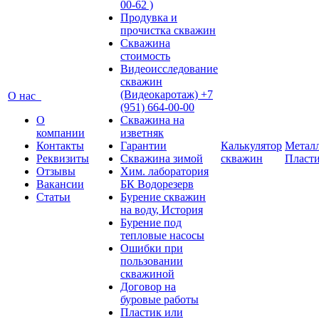
00-62 )
Продувка и
прочистка скважин
Скважина
стоимость
Видеоисследование
скважин
(Видеокаротаж) +7
О нас
(951) 664-00-00
О
Скважина на
компании
изветняк
Контакты
Гарантии
Калькулятор
Металл
Реквизиты
Скважина зимой
скважин
Пласт
Отзывы
Хим. лаборатория
Вакансии
БК Водорезерв
Статьи
Бурение скважин
на воду, История
Бурение под
тепловые насосы
Ошибки при
пользовании
скважиной
Договор на
буровые работы
Пластик или